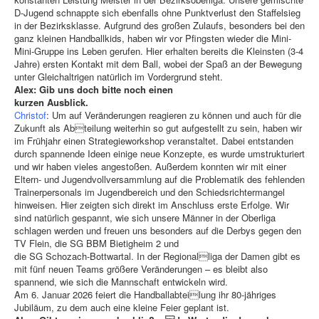
D-Jugend schnappte sich ebenfalls ohne Punktverlust den Staffelsieg
in der Bezirksklasse. Aufgrund des großen Zulaufs, besonders bei den
ganz kleinen Handballkids, haben wir vor Pfingsten wieder die Mini-
Mini-Gruppe ins Leben gerufen. Hier erhalten bereits die Kleinsten (3-4
Jahre) ersten Kontakt mit dem Ball, wobei der Spaß an der Bewegung
unter Gleichaltrigen natürlich im Vordergrund steht.
Alex: Gib uns doch bitte noch einen
kurzen Ausblick.
Christof
: Um auf Veränderungen reagieren zu können und auch für die
Zukunft als Abteilung weiterhin so gut aufgestellt zu sein, haben wir
im Frühjahr einen Strategieworkshop veranstaltet. Dabei entstanden
durch spannende Ideen einige neue Konzepte, es wurde umstrukturiert
und wir haben vieles angestoßen. Außerdem konnten wir mit einer
Eltern- und Jugendvollversammlung auf die Problematik des fehlenden
Trainerpersonals im Jugendbereich und den Schiedsrichtermangel
hinweisen. Hier zeigten sich direkt im Anschluss erste Erfolge. Wir
sind natürlich gespannt, wie sich unsere Männer in der Oberliga
schlagen werden und freuen uns besonders auf die Derbys gegen den
TV Flein, die SG BBM Bietigheim 2 und
die SG Schozach-Bottwartal. In der Regionalliga der Damen gibt es
mit fünf neuen Teams größere Veränderungen – es bleibt also
spannend, wie sich die Mannschaft entwickeln wird.
Am 6. Januar 2026 feiert die Handballabteilung ihr 80-jähriges
Jubiläum, zu dem auch eine kleine Feier geplant ist.