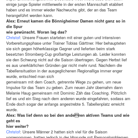
einige junge Spieler mittlerweile in der ersten Mannschaft etabliert
haben und es immer wieder Nachwuchs gibt, der an das Team
herangeführt werden kann.
Alex: Erneut kamen die Bönnigheimer Damen nicht ganz so in
die Spur
wie gewünscht. Woran lag das?
Christof
: Unsere Frauen starteten mit einer guten und intensiven
Vorbereitungsphase unter Trainer Tobias Gärttner. Hier behaupteten
sie sich gegen höherklassige Gegner und lieferten beim stark
besetzten Stromberg-Cup großartige Leistungen ab. Leider konnten
sie den Schwung nicht auf die Saison übertragen. Gegen Herbst lief
es aus unerklärlichen Gründen gar nicht mehr rund. Nachdem die
Tabellensituation in der ausgeglichenen Regionalliga immer enger
wurde, entschied man sich
gemeinsam mit dem Coach, getrennte Wege zu gehen, um neue
Impulse für das Team zu geben. Zum neuen Jahr übernahm dann
Melanie Haug gemeinsam mit Dominic Zäh das Coaching. Plötzlich
lief es und ein Sieg nach dem anderen wurde eingefahren, sodass am
Ende doch sogar der anfangs angestrebte 5. Tabellenplatz erreicht
wurde.
Alex: Was lief denn so bei den anderen aktiven Teams und wie
geht es
hier weiter?
Christof
: Unsere Männer 2 hatten sich viel für die Saison
vorgenommen, hatten jedoch in der Hinrunde mit Personalproblemen