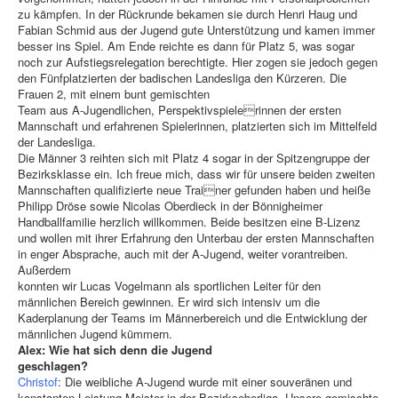
zu kämpfen. In der Rückrunde bekamen sie durch Henri Haug und
Fabian Schmid aus der Jugend gute Unterstützung und kamen immer
besser ins Spiel. Am Ende reichte es dann für Platz 5, was sogar
noch zur Aufstiegsrelegation berechtigte. Hier zogen sie jedoch gegen
den Fünfplatzierten der badischen Landesliga den Kürzeren. Die
Frauen 2, mit einem bunt gemischten
Team aus A-Jugendlichen, Perspektivspielerinnen der ersten
Mannschaft und erfahrenen Spielerinnen, platzierten sich im Mittelfeld
der Landesliga.
Die Männer 3 reihten sich mit Platz 4 sogar in der Spitzengruppe der
Bezirksklasse ein. Ich freue mich, dass wir für unsere beiden zweiten
Mannschaften qualifizierte neue Trainer gefunden haben und heiße
Philipp Dröse sowie Nicolas Oberdieck in der Bönnigheimer
Handballfamilie herzlich willkommen. Beide besitzen eine B-Lizenz
und wollen mit ihrer Erfahrung den Unterbau der ersten Mannschaften
in enger Absprache, auch mit der A-Jugend, weiter vorantreiben.
Außerdem
konnten wir Lucas Vogelmann als sportlichen Leiter für den
männlichen Bereich gewinnen. Er wird sich intensiv um die
Kaderplanung der Teams im Männerbereich und die Entwicklung der
männlichen Jugend kümmern.
Alex: Wie hat sich denn die Jugend
geschlagen?
Christof
: Die weibliche A-Jugend wurde mit einer souveränen und
konstanten Leistung Meister in der Bezirksoberliga. Unsere gemischte