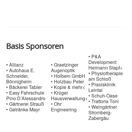
Basis Sponsoren
• P&A
Development
• Allianz
• Graetzinger
Hermann Stapf<
• Autohaus E.
Augenoptik
• Physiotherapie
Schneider,
• Holbein GmbH
am Schloß
Bönnigheim
• Holzbau Peter
• Praxisklinik
• Bäckerei Tabler
• Kopie & mehr<
Leintal
• Easy Fahrschule
• Krüger
• Schuh-Oase
Pino D’Alessandro
Hausverwaltung<
• Trattoria Toni
• Gärtnerei Strauß
• Ohr
• Weingärtner
• Getränke Mayr
Engineering
Stromberg-
Zabergäu