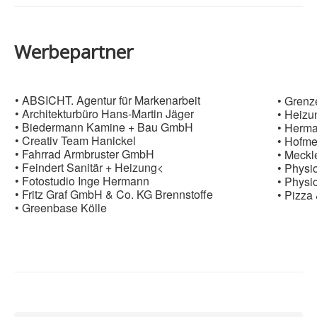
Werbepartner
• ABSICHT. Agentur für Markenarbeit
•
Grenz
• Architekturbüro Hans-Martin Jäger
• Heiz
• Biedermann Kamine + Bau GmbH
• Herm
• Creativ Team Hanickel
• Hofme
• Fahrrad Armbruster GmbH
• Meckl
• Feindert Sanitär + Heizung<
• Physi
• Fotostudio Inge Hermann
• Physi
• Fritz Graf GmbH & Co. KG Brennstoffe
• Pizza
• Greenbase Kölle