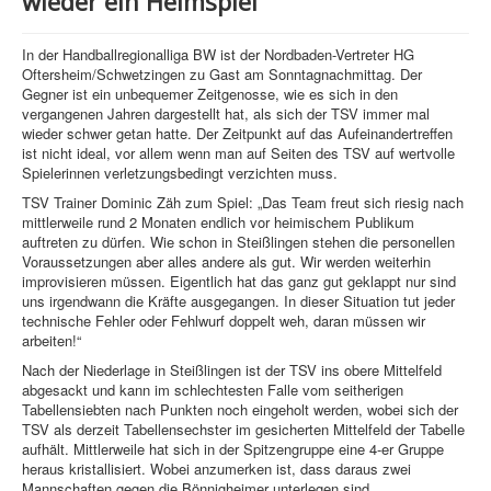
wieder ein Heimspiel
In der Handballregionalliga BW ist der Nordbaden-Vertreter HG
Oftersheim/Schwetzingen zu Gast am Sonntagnachmittag. Der
Gegner ist ein unbequemer Zeitgenosse, wie es sich in den
vergangenen Jahren dargestellt hat, als sich der TSV immer mal
wieder schwer getan hatte. Der Zeitpunkt auf das Aufeinandertreffen
ist nicht ideal, vor allem wenn man auf Seiten des TSV auf wertvolle
Spielerinnen verletzungsbedingt verzichten muss.
TSV Trainer Dominic Zäh zum Spiel: „Das Team freut sich riesig nach
mittlerweile rund 2 Monaten endlich vor heimischem Publikum
auftreten zu dürfen. Wie schon in Steißlingen stehen die personellen
Voraussetzungen aber alles andere als gut. Wir werden weiterhin
improvisieren müssen. Eigentlich hat das ganz gut geklappt nur sind
uns irgendwann die Kräfte ausgegangen. In dieser Situation tut jeder
technische Fehler oder Fehlwurf doppelt weh, daran müssen wir
arbeiten!“
Nach der Niederlage in Steißlingen ist der TSV ins obere Mittelfeld
abgesackt und kann im schlechtesten Falle vom seitherigen
Tabellensiebten nach Punkten noch eingeholt werden, wobei sich der
TSV als derzeit Tabellensechster im gesicherten Mittelfeld der Tabelle
aufhält. Mittlerweile hat sich in der Spitzengruppe eine 4-er Gruppe
heraus kristallisiert. Wobei anzumerken ist, dass daraus zwei
Mannschaften gegen die Bönnigheimer unterlegen sind.