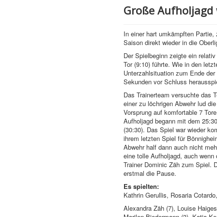
Große Aufholjagd 
In einer hart umkämpften Partie,
Saison direkt wieder in die Ober
Der Spielbeginn zeigte ein rela
Tor (9:10) führte. Wie in den let
Unterzahlsituation zum Ende der 
Sekunden vor Schluss herausspie
Das Trainerteam versuchte das Te
einer zu löchrigen Abwehr lud die
Vorsprung auf komfortable 7 Tor
Aufholjagd begann mit dem 25:30 
(30:30). Das Spiel war wieder kom
ihrem letzten Spiel für Bönnighe
Abwehr half dann auch nicht meh
eine tolle Aufholjagd, auch wenn
Trainer Dominic Zäh zum Spiel. D
erstmal die Pause.
Es spielten:
Kathrin Gerullis, Rosaria Cotardo,
Alexandra Zäh (7), Louise Haiges 
Marilen Biedermann (3), Katja Ke