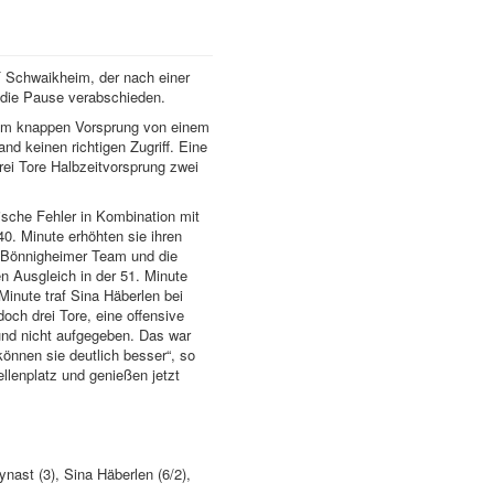
F Schwaikheim, der nach einer
n die Pause verabschieden.
inem knappen Vorsprung von einem
nd keinen richtigen Zugriff. Eine
rei Tore Halbzeitvorsprung zwei
ische Fehler in Kombination mit
40. Minute erhöhten sie ihren
s Bönnigheimer Team und die
n Ausgleich in der 51. Minute
Minute traf Sina Häberlen bei
och drei Tore, eine offensive
und nicht aufgegeben. Das war
können sie deutlich besser“, so
llenplatz und genießen jetzt
ynast (3), Sina Häberlen (6/2),