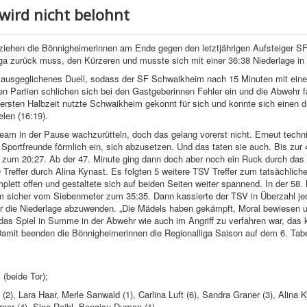
wird nicht belohnt
 ziehen die Bönnigheimerinnen am Ende gegen den letztjährigen Aufsteiger S
liga zurück muss, den Kürzeren und musste sich mit einer 36:38 Niederlage i
tiv ausgeglichenes Duell, sodass der SF Schwaikheim nach 15 Minuten mit e
zten Partien schlichen sich bei den Gastgeberinnen Fehler ein und die Abwehr fa
ersten Halbzeit nutzte Schwaikheim gekonnt für sich und konnte sich einen d
len (16:19).
am in der Pause wachzurütteln, doch das gelang vorerst nicht. Erneut techn
 Sportfreunde förmlich ein, sich abzusetzen. Und das taten sie auch. Bis zur 
e zum 20:27. Ab der 47. Minute ging dann doch aber noch ein Ruck durch da
Treffer durch Alina Kynast. Es folgten 5 weitere TSV Treffer zum tatsächliche
plett offen und gestaltete sich auf beiden Seiten weiter spannend. In der 58. 
im sicher vom Siebenmeter zum 35:35. Dann kassierte der TSV in Überzahl jed
r die Niederlage abzuwenden. „Die Mädels haben gekämpft, Moral bewiesen 
 das Spiel in Summe in der Abwehr wie auch im Angriff zu verfahren war, das 
amit beenden die Bönnigheimerinnen die Regionalliga Saison auf dem 6. Tabe
 (beide Tor);
(2), Lara Haar, Merle Sanwald (1), Carlina Luft (6), Sandra Graner (3), Alina K
rner (4), Sina Reibl. Bengisu Duman (1)