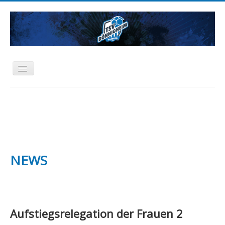
Toggle
Navigation
HOME
NEWS
AKTIVE
JUGEND
SCHIEDSRICHTER
FREIZEIT
ABTEILUNG
SPONSORING
FANARTIKEL
NEWS
Aufstiegsrelegation der Frauen 2