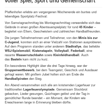
voller Spiel, Sport und Gemeinschaft
Pfaffenhofen erlebte am vergangenen Wochenende ein buntes und
lebendiges Sportplatz‑Festival:
Von Samstagnachmittag bis Montagnachmittag verwandelte sich das
Gelände in einen großen Abenteuerspielplatz für rund
45 Kinder
–
begleitet von Eltern, Geschwistern und zahlreichen Handballfreunden.
Die jungen Teilnehmerinnen und Teilnehmer, von den
Minis bis zur
C‑Jugend
, konnten sich an einer Vielzahl von Stationen ausprobieren.
Auf dem Programm standen unter anderem
Stadtrallye
, das beliebte
WSJ‑Spielemobil
,
Kistenstapeln
,
Volleyball
,
Federball
, eine
rasante
Wasserrutschbahn
sowie
Kleinfeldhandball
. Auch
das
Basteln
kam nicht zu kurz.
Ein besonderes Highlight über die drei Tage hinweg, war der
Gruppenwettbewerb
, bei dem Teamgeist, Geschick und Ausdauer
gefragt waren. Mit großem Jubel holten sich am Ende die
Handballpiraten
den Sieg.
Am Abend versammelten sich alle am knisternden Lagerfeuer zur
traditionellen
Lagerfeuerolympiade
. Gemeinsam Stockbrot
gebacken, Lieder gesungen, Quizfragen gelöst und der Tag in
gemütlicher Runde beendet – ein Moment, der Kindern wie
Erwachsenen lange in Erinnerung bleiben dürfte.