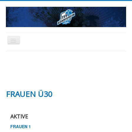
Toggle
Navigation
HOME
NEWS
AKTIVE
JUGEND
SCHIEDSRICHTER
FREIZEIT
ABTEILUNG
SPONSORING
FANARTIKEL
FRAUEN Ü30
AKTIVE
FRAUEN 1