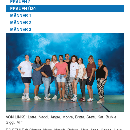
FRAUEN 2
FRAUEN Ü30
MÄNNER 1
MÄNNER 2
MÄNNER 3
VON LINKS: Lotte, Naddl, Angie, Möhre, Britta, Steffi, Kat, Burkle,
Siggi, Miri
ES FEHLEN: Chrissi, Nena, Nusch, Rabea, Alex, Jana, Karina, Heidi