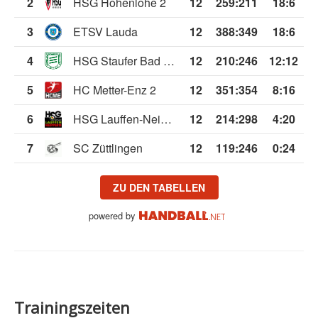
2
HSG Hohenlohe 2
12
259
:
211
18:6
3
ETSV Lauda
12
388
:
349
18:6
4
HSG Staufer Bad Wimpfen/Biberach
12
210
:
246
12:12
5
HC Metter-Enz 2
12
351
:
354
8:16
6
HSG Lauffen-Neipperg
12
214
:
298
4:20
7
SC Züttlingen
12
119
:
246
0:24
ZU DEN TABELLEN
powered by
Trainingszeiten