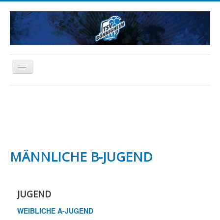
Toggle
Navigation
HOME
NEWS
AKTIVE
JUGEND
SCHIEDSRICHTER
FREIZEIT
ABTEILUNG
SPONSORING
FANARTIKEL
MÄNNLICHE B-JUGEND
JUGEND
WEIBLICHE A-JUGEND