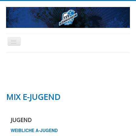
Toggle
Navigation
HOME
NEWS
AKTIVE
JUGEND
SCHIEDSRICHTER
FREIZEIT
ABTEILUNG
SPONSORING
FANARTIKEL
MIX E-JUGEND
JUGEND
WEIBLICHE A-JUGEND