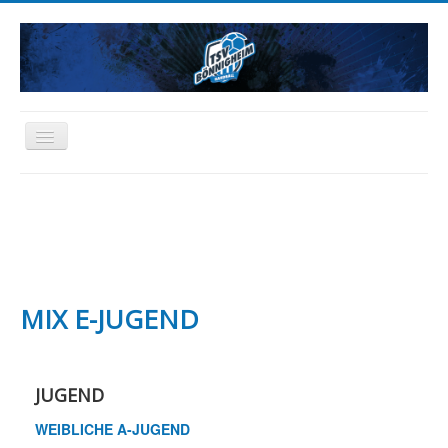
Toggle
Navigation
HOME
NEWS
AKTIVE
JUGEND
SCHIEDSRICHTER
FREIZEIT
ABTEILUNG
SPONSORING
FANARTIKEL
MIX E-JUGEND
JUGEND
WEIBLICHE A-JUGEND